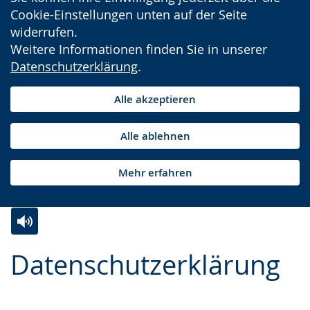
Cookie-Einstellungen unten auf der Seite
widerrufen.
Weitere Informationen finden Sie in unserer
Datenschutzerklärung
.
Alle akzeptieren
Alle ablehnen
Mehr erfahren
Zur
Aktiviere
Ein
Datenschutzerklärung
Leichten
Audio-
Video
Sprache
Unterstützung.
in
wechseln.
Deutscher