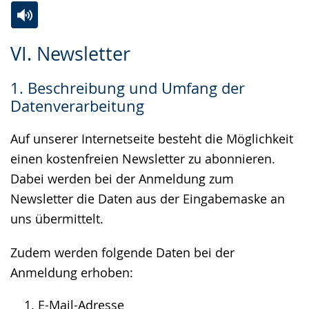
Zur
Aktiviere
Ein
VI. Newsletter
Leichten
Audio-
Video
Sprache
Unterstützung.
in
1. Beschreibung und Umfang der
wechseln.
Deutscher
Datenverarbeitung
Gebärdensprache
wird
Auf unserer Internetseite besteht die Möglichkeit
angezeigt.
einen kostenfreien Newsletter zu abonnieren.
Dabei werden bei der Anmeldung zum
Newsletter die Daten aus der Eingabemaske an
uns übermittelt.
Zudem werden folgende Daten bei der
Anmeldung erhoben:
E-Mail-Adresse