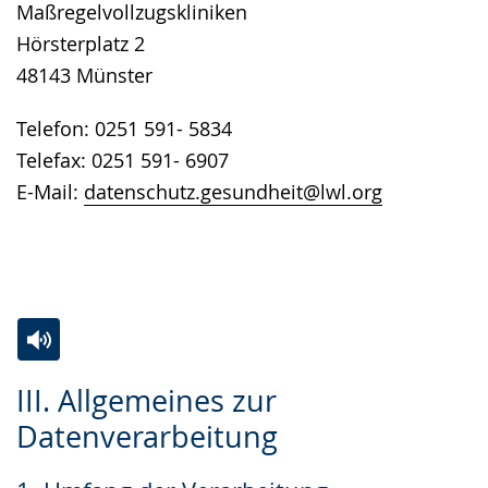
Maßregelvollzugskliniken
Hörsterplatz 2
48143 Münster
Telefon: 0251 591- 5834
Telefax: 0251 591- 6907
E-Mail:
datenschutz.gesundheit@lwl.org
Zur
Aktiviere
Ein
III. Allgemeines zur
Leichten
Audio-
Video
Datenverarbeitung
Sprache
Unterstützung.
in
wechseln.
Deutscher