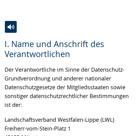
Gebärdensprache
wird
angezeigt.
Zur
Aktiviere
Ein
I. Name und Anschrift des
Leichten
Audio-
Video
Verantwortlichen
Sprache
Unterstützung.
in
wechseln.
Deutscher
Der Verantwortliche im Sinne der Datenschutz-
Gebärdensprache
Grundverordnung und anderer nationaler
wird
Datenschutzgesetze der Mitgliedsstaaten sowie
angezeigt.
sonstiger datenschutzrechtlicher Bestimmungen
ist der:
Landschaftsverband Westfalen-Lippe (LWL)
Freiherr-vom-Stein-Platz 1