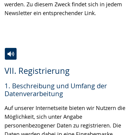
werden. Zu diesem Zweck findet sich in jedem
Newsletter ein entsprechender Link.
Zur
Aktiviere
Ein
VII. Registrierung
Leichten
Audio-
Video
Sprache
Unterstützung.
in
1. Beschreibung und Umfang der
wechseln.
Deutscher
Datenverarbeitung
Gebärdensprache
wird
Auf unserer Internetseite bieten wir Nutzern die
angezeigt.
Möglichkeit, sich unter Angabe
personenbezogener Daten zu registrieren. Die
Daten werden dabei in eine Eingabemaske