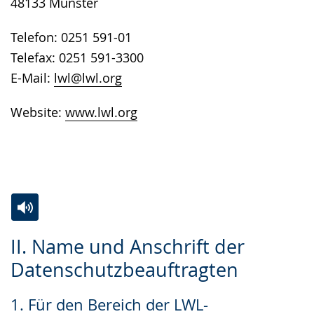
48133 Münster
Telefon: 0251 591-01
Telefax: 0251 591-3300
E-Mail:
lwl@lwl.org
Website:
www.lwl.org
Zur
Aktiviere
Ein
II. Name und Anschrift der
Leichten
Audio-
Video
Datenschutzbeauftragten
Sprache
Unterstützung.
in
wechseln.
Deutscher
1. Für den Bereich der LWL-
Gebärdensprache