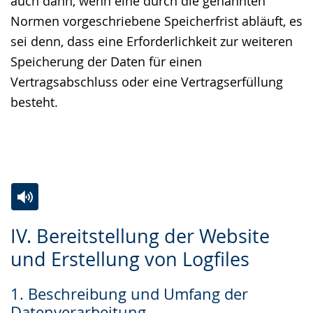
auch dann, wenn eine durch die genannten
Normen vorgeschriebene Speicherfrist abläuft, es
sei denn, dass eine Erforderlichkeit zur weiteren
Speicherung der Daten für einen
Vertragsabschluss oder eine Vertragserfüllung
besteht.
Zur
Aktiviere
Ein
IV. Bereitstellung der Website
Leichten
Audio-
Video
und Erstellung von Logfiles
Sprache
Unterstützung.
in
wechseln.
Deutscher
1. Beschreibung und Umfang der
Gebärdensprache
Datenverarbeitung