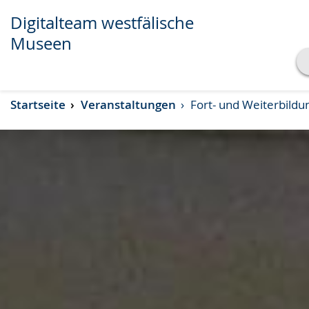
Digitalteam westfälische
Museen
Transkript anzeigen
Startseite
Veranstaltungen
Fort- und Weiterbildu
Abspielen
Pausieren