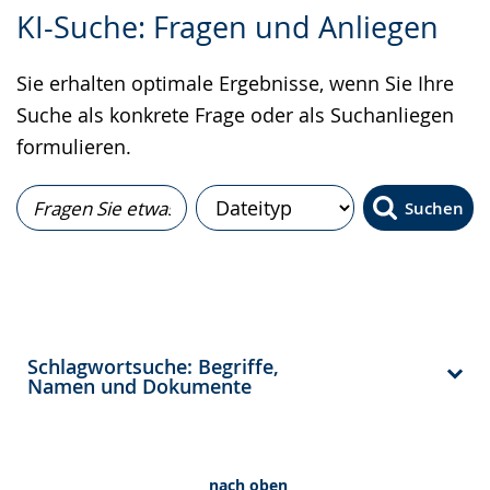
Zur
Aktiviere
Ein
KI-Suche: Fragen und Anliegen
Leichten
Audio-
Video
Sprache
Unterstützung.
in
Sie erhalten optimale Ergebnisse, wenn Sie Ihre
wechseln.
Deutscher
Suche als konkrete Frage oder als Suchanliegen
Gebärdensprache
formulieren.
wird
angezeigt.
Suchen
Schlagwortsuche: Begriffe,
Namen und Dokumente
nach oben